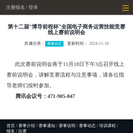
注册报名
/ 登录
切
换
导
航
第十二届“博导前程杯”全国电子商务运营技能竞赛
线上赛前说明会
所属分类：
更新时间：
2024-11-18
赛事动态
此次赛前说明会将于11月18日下午3点召开线上
赛前说明会，讲解竞赛流程与注意事项，请各位指
导老师们按时参加。
腾讯会议号：471-905-047
首页
/
赛事介绍
/
赛事通知
/
赛事说明
/
赛事动态
/
培训课程
/
报名 / 比赛